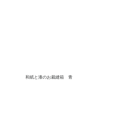
和紙と漆のお裁縫箱　青
すべて表示
最新記事